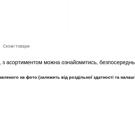
Схожі товари
р, з асортиментом можна ознайомитись
, безпосереднь
авленого на фото (залежить від роздільної здатності та налаш