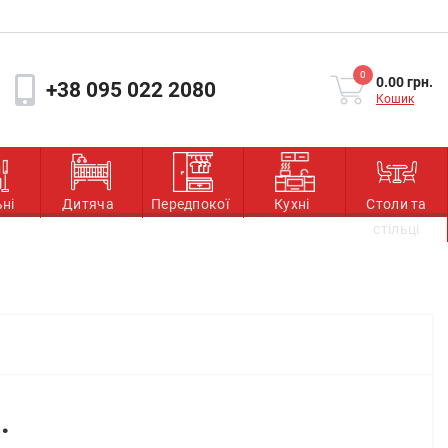
0
0.00 грн.
+38 095 022 2080
Кошик
ьні
Дитяча
Передпокої
Кухні
Столи та
стільці
.