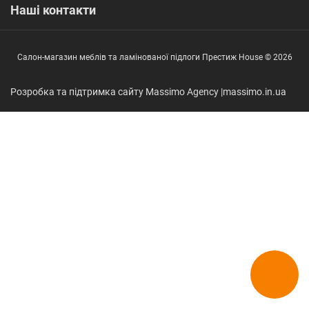
Наші контакти
Салон-магазин меблів та ламінованої підлоги Престиж House © 2026
Розробка та підтримка сайту Massimo Agency |
massimo.in.ua