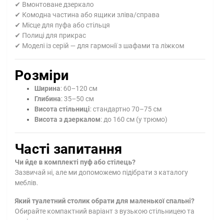
✔ Вмонтоване дзеркало
✔ Комодна частина або ящики зліва/справа
✔ Місце для пуфа або стільця
✔ Полиці для прикрас
✔ Моделі із серій — для гармонії з шафами та ліжком
Розміри
Ширина
: 60–120 см
Глибина
: 35–50 см
Висота стільниці
: стандартно 70–75 см
Висота з дзеркалом
: до 160 см (у трюмо)
Часті запитання
Чи йде в комплекті пуф або стілець?
Зазвичай ні, але ми допоможемо підібрати з каталогу
меблів.
Який туалетний столик обрати для маленької спальні?
Обирайте компактний варіант з вузькою стільницею та