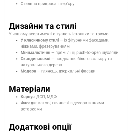
Стильна прикраса інтер’єру
Дизайни та стилі
У нашому асортименті є туалетні столики та трюмо:
У класичному стилі
— із фігурними фасадами,
ніжками, фрезеруванням
Мінімалістичні
— прямі лінії, push-to-open шухляди
Скандинавські
— поєднання білого кольору та
натурального дерева
Модерн
— глянець, дзеркальні фасади
Матеріали
Корпус
: ДСП, МДФ
Фасади
: матові, глянцеві, з декоративними
вставками
Додаткові опції