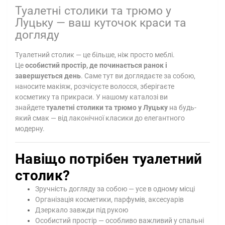
Туалетні столики та трюмо у
Луцьку — ваш куточок краси та
догляду
Туалетний столик — це більше, ніж просто меблі.
Це
особистий простір, де починається ранок і
завершується день
. Саме тут ви доглядаєте за собою,
наносите макіяж, розчісуєте волосся, зберігаєте
косметику та прикраси. У нашому каталозі ви
знайдете
туалетні столики та трюмо у Луцьку
на будь-
який смак — від лаконічної класики до елегантного
модерну.
Навіщо потрібен туалетний
столик?
Зручність догляду за собою — усе в одному місці
Організація косметики, парфумів, аксесуарів
Дзеркало завжди під рукою
Особистий простір — особливо важливий у спальні