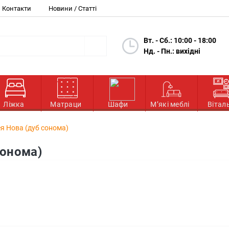
Контакти
Новини / Статті
Вт. - Сб.: 10:00 - 18:00
Нд. - Пн.: вихідні
Ліжка
Матраци
Шафи
М’які меблі
Вітал
я Нова (дуб сонома)
сонома)