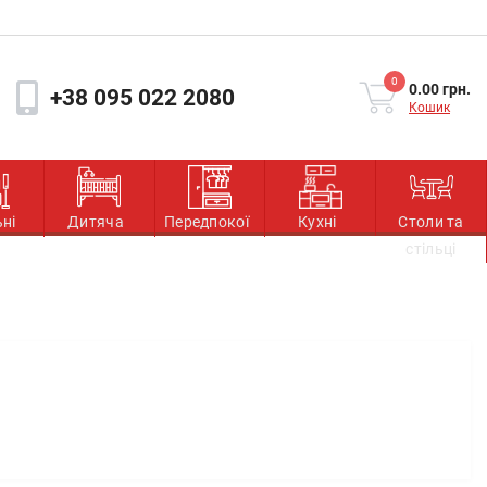
0
0.00 грн.
+38 095 022 2080
Кошик
ьні
Дитяча
Передпокої
Кухні
Столи та
стільці