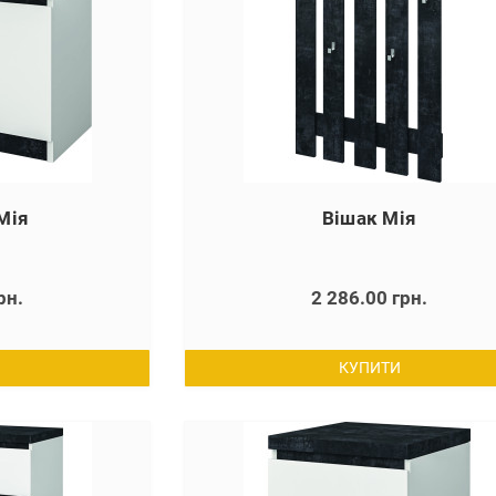
Мія
Вішак Мія
рн.
2 286.00 грн.
КУПИТИ