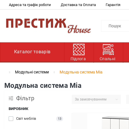
Адреса та графік роботи
Доставка та Оплата
Гарантія
Каталог товарів
Підлога
Спальні
Модульні системи
Модульна система Міа
Модульна система Міа
Фільтр
ВИРОБНИК
Світ меблів
13