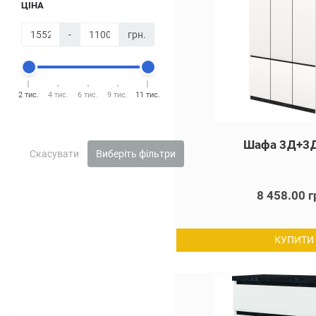
ЦІНА
-
грн.
2 тис.
4 тис.
6 тис.
9 тис.
11 тис.
Шафа 3Д+3Д
Скасувати
Виберіть фільтри
8 458.00 г
КУПИТИ