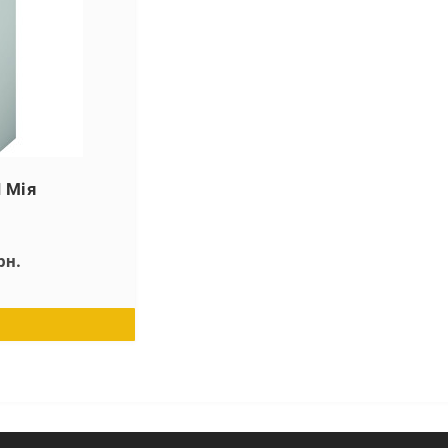
 Мія
рн.