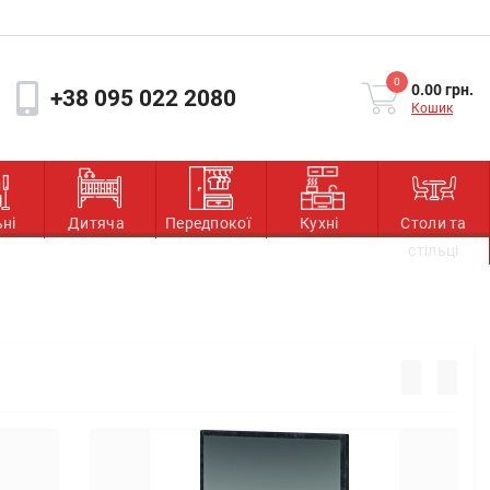
0
0.00 грн.
+38 095 022 2080
Кошик
ьні
Дитяча
Передпокої
Кухні
Столи та
стільці