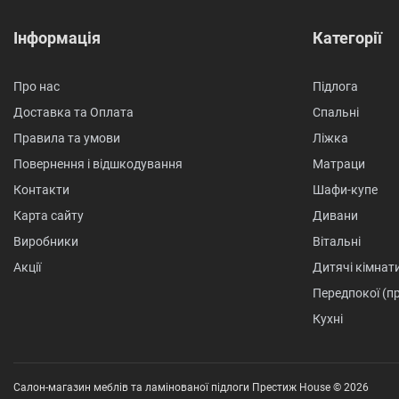
Інформація
Категорії
Про нас
Підлога
Доставка та Оплата
Спальні
Правила та умови
Ліжка
Повернення і відшкодування
Матраци
Контакти
Шафи-купе
Карта сайту
Дивани
Виробники
Вітальні
Акції
Дитячі кімнат
Передпокої (п
Кухні
Салон-магазин меблів та ламінованої підлоги Престиж House © 2026