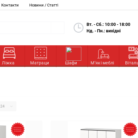
Контакти
Новини / Статті
Вт. - Сб.: 10:00 - 18:00
Нд. - Пн.: вихідні
Ліжка
Матраци
Шафи
М’які меблі
Вітал