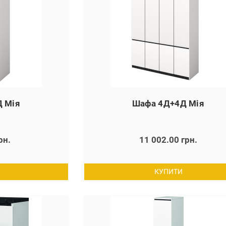
 Мія
Шафа 4Д+4Д Мія
рн.
11 002.00 грн.
КУПИТИ