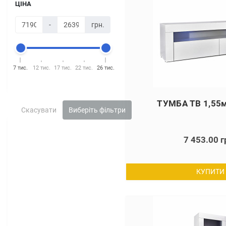
ЦІНА
-
грн.
7 тис.
12 тис.
17 тис.
22 тис.
26 тис.
ТУМБА ТВ 1,55
Скасувати
Виберіть фільтри
7 453.00 г
КУПИТИ