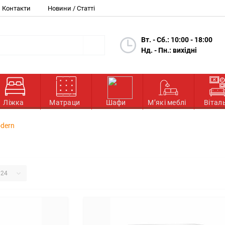
Контакти
Новини / Статті
Вт. - Сб.: 10:00 - 18:00
Нд. - Пн.: вихідні
Ліжка
Матраци
Шафи
М’які меблі
Вітал
dern