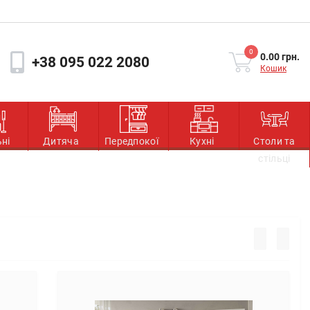
0
0.00 грн.
+38 095 022 2080
Кошик
ьні
Дитяча
Передпокої
Кухні
Столи та
стільці