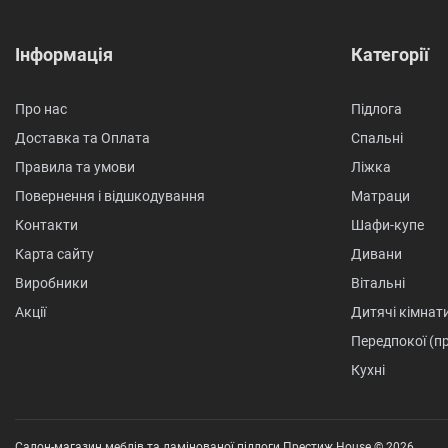
Інформація
Категорії
Про нас
Підлога
Доставка та Оплата
Спальні
Правила та умови
Ліжка
Повернення і відшкодування
Матраци
Контакти
Шафи-купе
Карта сайту
Дивани
Виробники
Вітальні
Акції
Дитячі кімнат
Передпокої (п
Кухні
Салон-магазин меблів та ламінованої підлоги Престиж House © 2026