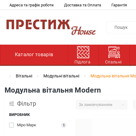
Адреса та графік роботи
Доставка та Оплата
Гарантія
Каталог товарів
Підлога
Спальні
Вітальні
Модульні вітальні
Модульна вітальня Mo
Модульна вітальня Modern
Фільтр
ВИРОБНИК
Міро Марк
5