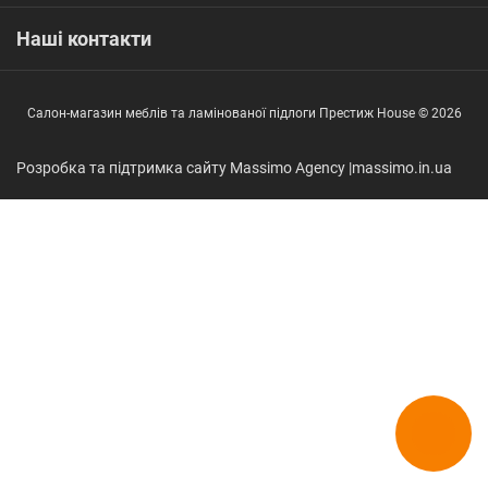
Наші контакти
Салон-магазин меблів та ламінованої підлоги Престиж House © 2026
Розробка та підтримка сайту Massimo Agency |
massimo.in.ua