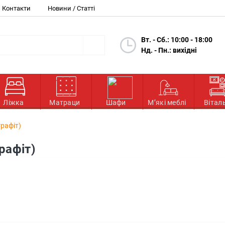
Контакти
Новини / Статті
Вт. - Сб.: 10:00 - 18:00
Нд. - Пн.: вихідні
Ліжка
Матраци
Шафи
М’які меблі
Вітал
рафіт)
рафіт)