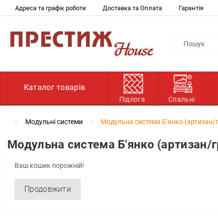
Адреса та графік роботи
Доставка та Оплата
Гарантія
Каталог товарів
Підлога
Спальні
Модульні системи
Модульна система Б'янко (артизан/г
Модульна система Б'янко (артизан/г
Ваш кошик порожній!
Продовжити