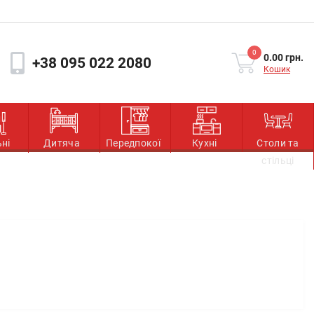
0
0.00 грн.
+38 095 022 2080
Кошик
ьні
Дитяча
Передпокої
Кухні
Столи та
стільці