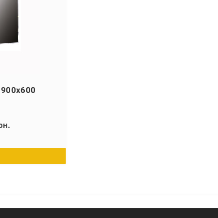
 900х600
рн.