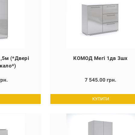
,5м (*Двері
КОМОД Мегі 1дв 3шх
кало*)
грн.
7 545.00 грн.
КУПИТИ