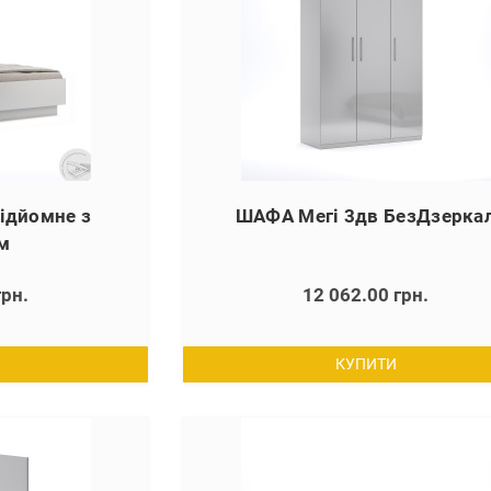
Підйомне з
ШАФА Мегі 3дв БезДзерка
м
грн.
12 062.00 грн.
КУПИТИ