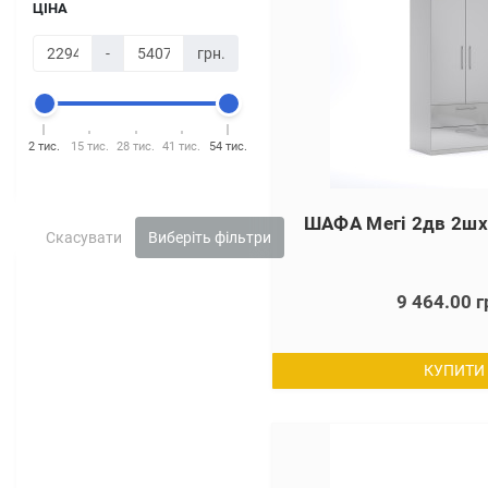
ЦІНА
-
грн.
2 тис.
15 тис.
28 тис.
41 тис.
54 тис.
ШАФА Мегі 2дв 2шх
Скасувати
Виберіть фільтри
9 464.00 г
КУПИТИ