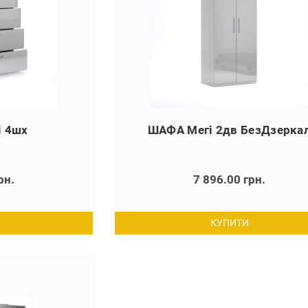
 4шх
ШАФА Мегі 2дв БезДзерка
рн.
7 896.00 грн.
КУПИТИ