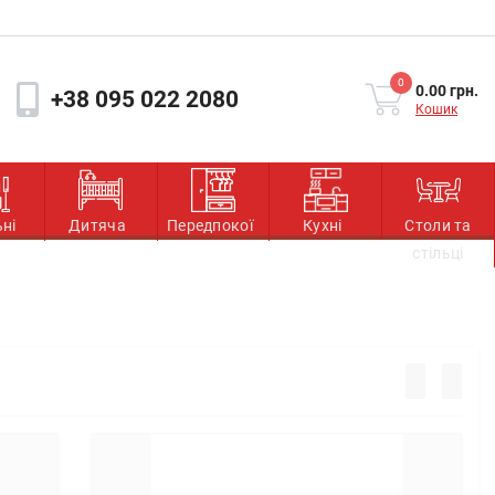
0
0.00 грн.
+38 095 022 2080
Кошик
ьні
Дитяча
Передпокої
Кухні
Столи та
стільці