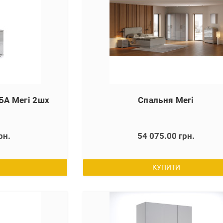
А Мегі 2шх
Спальня Мегі
рн.
54 075.00 грн.
КУПИТИ