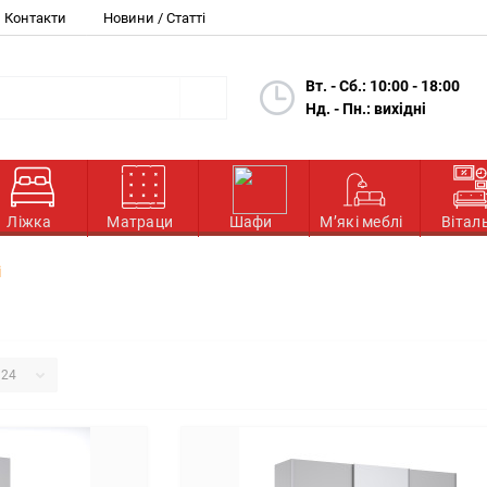
Контакти
Новини / Статті
Вт. - Сб.: 10:00 - 18:00
Нд. - Пн.: вихідні
Ліжка
Матраци
Шафи
М’які меблі
Вітал
і