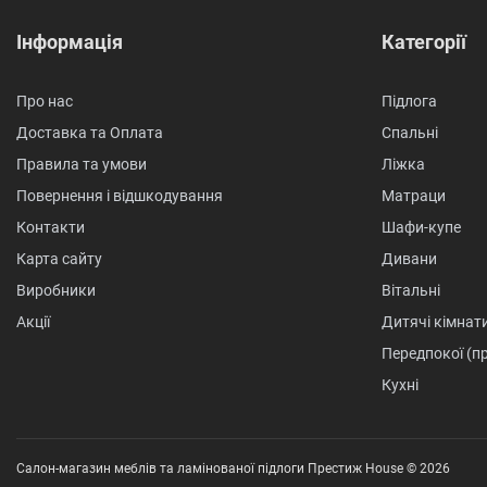
Інформація
Категорії
Про нас
Підлога
Доставка та Оплата
Спальні
Правила та умови
Ліжка
Повернення і відшкодування
Матраци
Контакти
Шафи-купе
Карта сайту
Дивани
Виробники
Вітальні
Акції
Дитячі кімнат
Передпокої (п
Кухні
Салон-магазин меблів та ламінованої підлоги Престиж House © 2026