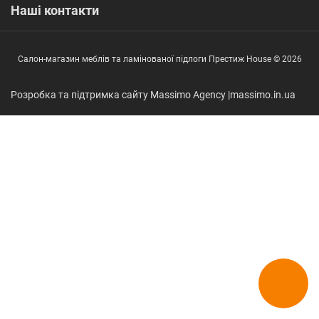
Наші контакти
Салон-магазин меблів та ламінованої підлоги Престиж House © 2026
Розробка та підтримка сайту Massimo Agency |
massimo.in.ua