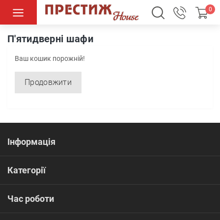
0
Шафи та шафи-купе
П'ятидверні шафи
П'ятидверні шафи
Ваш кошик порожній!
Продовжити
Інформація
Категорії
Час роботи