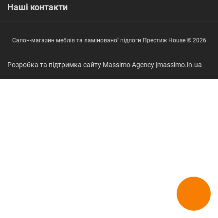
Наші контакти
Салон-магазин меблів та ламінованої підлоги Престиж House © 2026
Розробка та підтримка сайту Massimo Agency |
massimo.in.ua