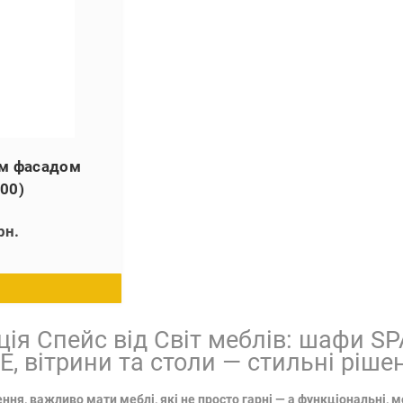
им фасадом
00)
рн.
ія Спейс від Світ меблів: шафи
SP
E
, вітрини та столи — стильні ріш
ня, важливо мати меблі, які не просто гарні — а функціональні, м