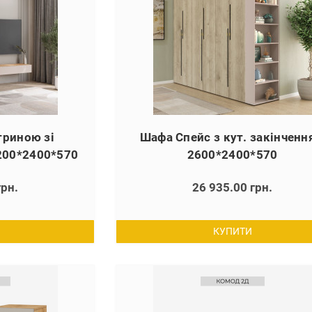
триною зі
Шафа Спейс з кут. закінчен
200*2400*570
2600*2400*570
грн.
26 935.00 грн.
КУПИТИ