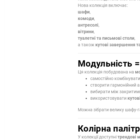
Нова колекція включає:
шафи
,
комоди
,
антресолі
,
вітрини
,
туалетні та письмові столи
,
а також
кутові завершення та
Модульність =
Ця колекція побудована на
мо
самостійно комбінувати
створити гармонійний а
вибирати між закритим
використовувати
кутов
Можна зібрати велику шафу-г
Колірна палітр
У колекції доступні
трендові м