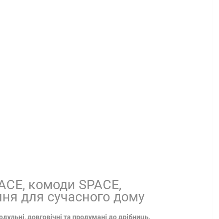
ACE
, комоди
SPACE
,
ення для сучасного дому
одульні, довговічні та продумані до дрібниць.