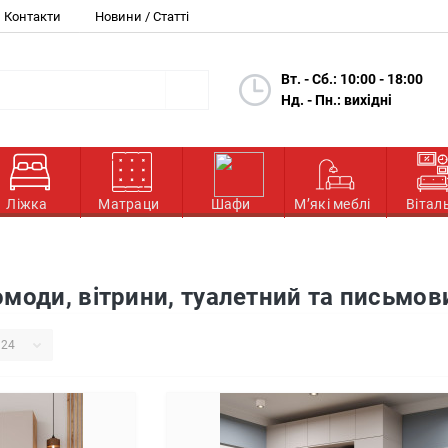
Контакти
Новини / Статті
Вт. - Сб.: 10:00 - 18:00
Нд. - Пн.: вихідні
Ліжка
Матраци
Шафи
М’які меблі
Вітал
омоди, вітрини, туалетний та письмов