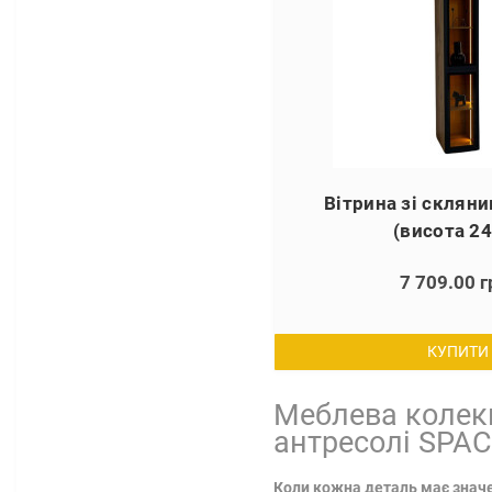
Вітрина зі склян
(висота 24
7 709.00 г
КУПИТИ
Меблева колекц
антресолі
SPAC
Коли кожна деталь має значен