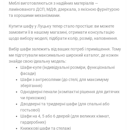
Меблі виготовляються з надійних матеріалів —
ламінованого ДСП, МДФ, дзеркала, з якісною фурнітурою
та хорошими механізмами.
Купити шафу у Луцьку тепер стало простіше: ви можете
замовити її в нашому магазині, отримати консультацію
щодо вибору моделі, підібрати колір, розмір, наповнення.
Вибір шафи залежить від ваших потреб і приміщення. Тому
ми підготували максимально широкий каталог, де кожен
знайде свою ідеальну модель:
Шафи-купе (індивідуальні розміри, функціональні
фасади)
Шафи з антресолями (до стелі, для максимуму
зберігання)
Однодверні пенали (компактні рішення для дитячих
чи прихожих)
Дводверні та тридверні шафи (для спальні або
гостьової)
Шафи на 4, 5 або 6 дверей (для великих кімнат,
гардеробних)
Книжкові шафи та стелажі