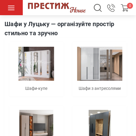
0
Шафи та шафи-купе
Шафи у Луцьку — організуйте простір
стильно та зручно
Шафи-купе
Шафи з антресолями