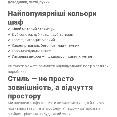
доводчики, петлі, ручки.
Найпопулярніші кольори
шаф
✔ Білий матовий / глянець
✔ Дуб сонома, дуб крафт, дуб артизан
✔ Графіт, антрацит, чорний
✔ Кашемір, ваніль, бетон світлий / темний
✔ Горіх макадамія, венге
✔ Унікальні декори — під мармур, тканину, метал
Ви також можете замовити індивідуальний колір з палітри
виробника.
Стиль — не просто
зовнішність, а відчуття
простору
Ми впевнені: шафа має бути не лише місткою, а й такою,
яка «вписується» в атмосферу. У нашому каталозі ви
знайдете рішення на будь-який смак: