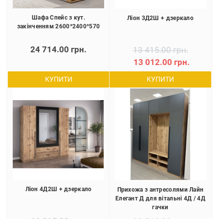
Шафа Спейс з кут.
Ліон 3Д2Ш + дзеркало
закінченням 2600*2400*570
24 714.00 грн.
13 415.00 грн.
13 012.00 грн.
КУПИТИ
КУПИТИ
Ліон 4Д2Ш + дзеркало
Прихожа з антресолями Лайн
Елегант Д для вітальні 4Д / 4Д
гачки