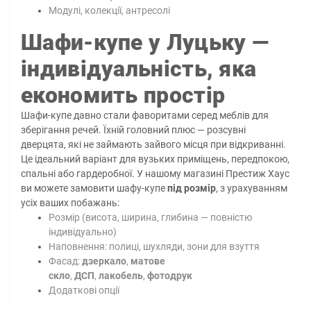
Модулі, колекції, антресолі
Шафи-купе у Луцьку —
індивідуальність, яка
економить простір
Шафи-купе давно стали фаворитами серед меблів для
зберігання речей. Їхній головний плюс — розсувні
дверцята, які не займають зайвого місця при відкриванні.
Це ідеальний варіант для вузьких приміщень, передпокою,
спальні або гардеробної. У нашому магазині Престиж Хаус
ви можете замовити шафу-купе
під розмір
, з урахуванням
усіх ваших побажань:
Розмір (висота, ширина, глибина — повністю
індивідуально)
Наповнення: полиці, шухляди, зони для взуття
Фасад:
дзеркало
,
матове
скло
,
ДСП
,
лакобель
,
фотодрук
Додаткові опції