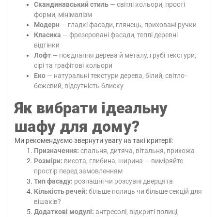
Скандинавський стиль
— світлі кольори, прості
форми, мінімалізм
Модерн
— гладкі фасади, глянець, приховані ручки
Класика
— фрезеровані фасади, теплі деревні
відтінки
Лофт
— поєднання дерева й металу, грубі текстури,
сірі та графітові кольори
Еко
— натуральні текстури дерева, білий, світло-
бежевий, відсутність блиску
Як вибрати ідеальну
шафу для дому?
Ми рекомендуємо звернути увагу на такі критерії:
Призначення:
спальня, дитяча, вітальня, прихожа
Розміри:
висота, глибина, ширина — виміряйте
простір перед замовленням
Тип фасаду:
розпашні чи розсувні дверцята
Кількість речей:
більше полиць чи більше секцій для
вішаків?
Додаткові модулі:
антресолі, відкриті полиці,