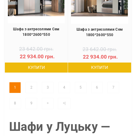
Шафа з антресолями Сем
Шафа з антресолями Сем
1800*2600*550
1800*2600*550
23 642.00 грн.
23 642.00 грн.
22 934.00 грн.
22 934.00 грн.
КУПИТИ
КУПИТИ
1
2
3
4
5
6
7
8
9
>
>|
Шафи у Луцьку —