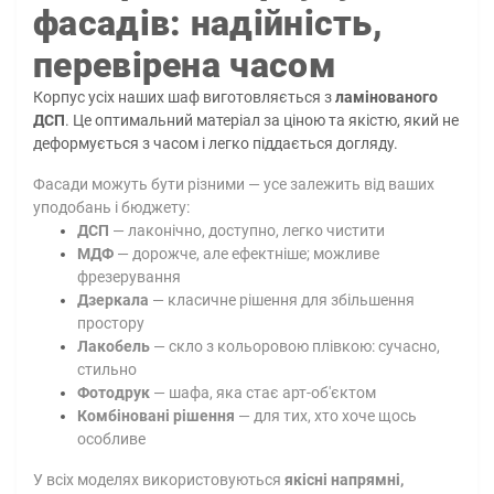
фасадів: надійність,
перевірена часом
Корпус усіх наших шаф виготовляється з
ламінованого
ДСП
. Це оптимальний матеріал за ціною та якістю, який не
деформується з часом і легко піддається догляду.
Фасади можуть бути різними — усе залежить від ваших
уподобань і бюджету:
ДСП
— лаконічно, доступно, легко чистити
МДФ
— дорожче, але ефектніше; можливе
фрезерування
Дзеркала
— класичне рішення для збільшення
простору
Лакобель
— скло з кольоровою плівкою: сучасно,
стильно
Фотодрук
— шафа, яка стає арт-об'єктом
Комбіновані рішення
— для тих, хто хоче щось
особливе
У всіх моделях використовуються
якісні напрямні,