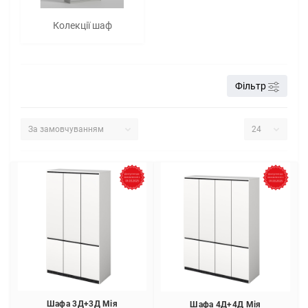
Колекції шаф
Фільтр
Шафа 3Д+3Д Мія
Шафа 4Д+4Д Мія