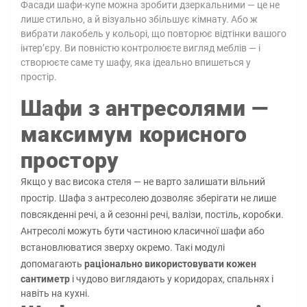
Фасади шафи-купе можна зробити дзеркальними — це не
лише стильно, а й візуально збільшує кімнату. Або ж
вибрати лакобель у кольорі, що повторює відтінки вашого
інтер’єру. Ви повністю контролюєте вигляд меблів — і
створюєте саме ту шафу, яка ідеально впишеться у
простір.
Шафи з антресолями —
максимум корисного
простору
Якщо у вас висока стеля — не варто залишати вільний
простір. Шафа з антресолею дозволяє зберігати не лише
повсякденні речі, а й сезонні речі, валізи, постіль, коробки.
Антресолі можуть бути частиною класичної шафи або
встановлюватися зверху окремо. Такі модулі
допомагають
раціонально використовувати кожен
сантиметр
і чудово виглядають у коридорах, спальнях і
навіть на кухні.