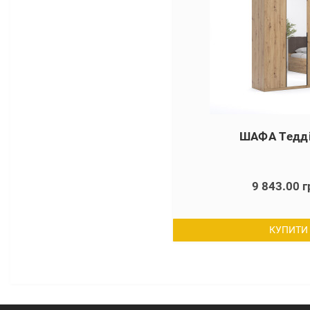
ШАФА Тедді
9 843.00 г
КУПИТИ