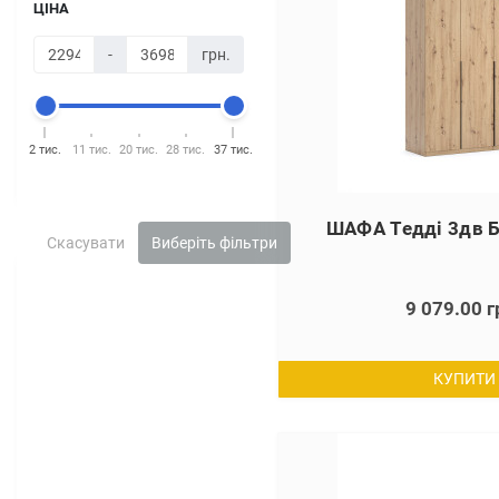
ЦІНА
-
грн.
2 тис.
11 тис.
20 тис.
28 тис.
37 тис.
ШАФА Тедді 3дв 
Скасувати
Виберіть фільтри
9 079.00 г
КУПИТИ