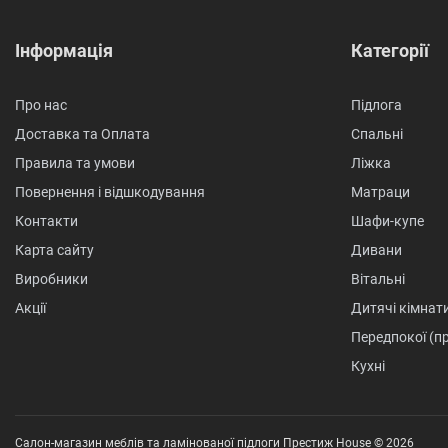
Інформація
Категорії
Про нас
Підлога
Доставка та Оплата
Спальні
Правила та умови
Ліжка
Повернення і відшкодування
Матраци
Контакти
Шафи-купе
Карта сайту
Дивани
Виробники
Вітальні
Акції
Дитячі кімнат
Передпокої (п
Кухні
Салон-магазин меблів та ламінованої підлоги Престиж House © 2026