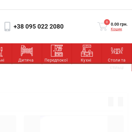
0
0.00 грн.
+38 095 022 2080
Кошик
ьні
Дитяча
Передпокої
Кухні
Столи та
стільці