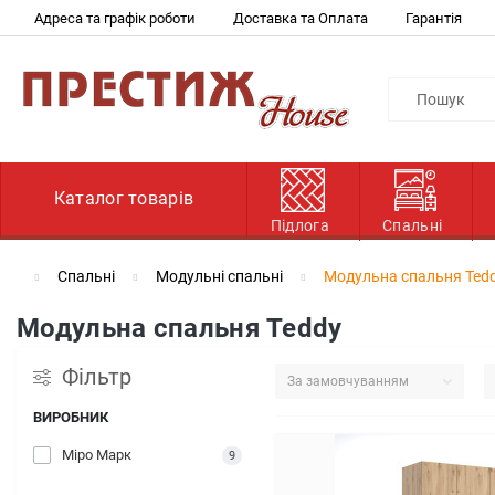
Адреса та графік роботи
Доставка та Оплата
Гарантія
Каталог товарів
Підлога
Спальні
Спальні
Модульні спальні
Модульна спальня Ted
Модульна спальня Teddy
Фільтр
ВИРОБНИК
Міро Марк
9