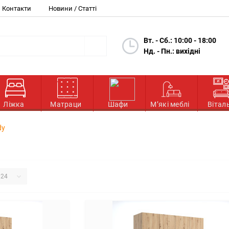
Контакти
Новини / Статті
Вт. - Сб.: 10:00 - 18:00
Нд. - Пн.: вихідні
Ліжка
Матраци
Шафи
М’які меблі
Вітал
dy