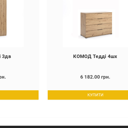
 3дв
КОМОД Тедді 4шх
рн.
6 182.00 грн.
КУПИТИ