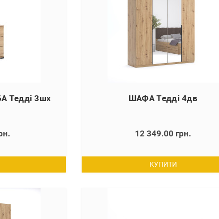
 Тедді 3шх
ШАФА Тедді 4дв
рн.
12 349.00 грн.
КУПИТИ