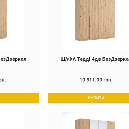
БезДзеркал
ШАФА Тедді 4дв БезДзерка
рн.
10 811.00 грн.
КУПИТИ