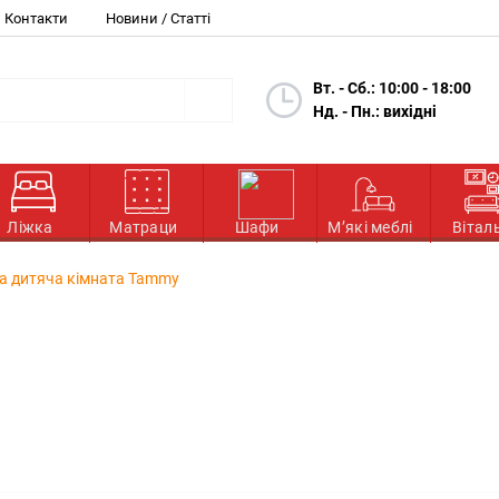
Контакти
Новини / Статті
Вт. - Сб.: 10:00 - 18:00
Нд. - Пн.: вихідні
Ліжка
Матраци
Шафи
М’які меблі
Вітал
а дитяча кімната Tammy