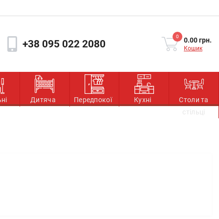
0
0.00 грн.
+38 095 022 2080
Кошик
ьні
Дитяча
Передпокої
Кухні
Столи та
стільці