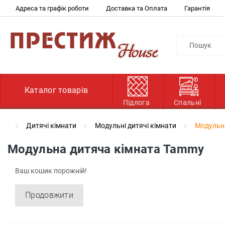
Адреса та графік роботи
Доставка та Оплата
Гарантія
Каталог товарів
Підлога
Спальні
Дитячі кімнати
Модульні дитячі кімнати
Модульн
Модульна дитяча кімната Tammy
Ваш кошик порожній!
Продовжити