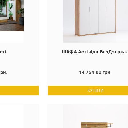
сті
ШАФА Асті 4дв БезДзерка
грн.
14 754.00 грн.
КУПИТИ