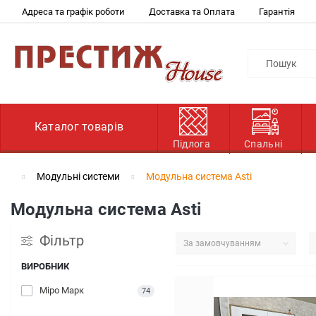
Адреса та графік роботи
Доставка та Оплата
Гарантія
Каталог товарів
Підлога
Спальні
Модульні системи
Модульна система Asti
Модульна система Asti
Фільтр
ВИРОБНИК
Міро Марк
74