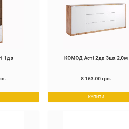
і 1дв
КОМОД Асті 2дв 3шх 2,0м
рн.
8 163.00 грн.
КУПИТИ