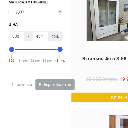
МАТЕРІАЛ СТІЛЬНИЦІ
ДСП
2
ЦІНА
-
грн.
Вітальня Асті 3.58
800
11 тис.
22 тис.
33 тис.
43 тис.
25 205.00 грн.
19 
Скасувати
Виберіть фільтри
КУПИТИ