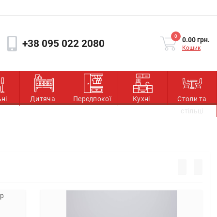
0
0.00 грн.
+38 095 022 2080
Кошик
ьні
Дитяча
Передпокої
Кухні
Столи та
стільці