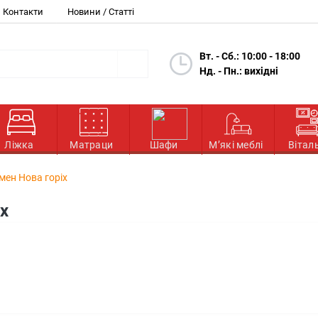
Контакти
Новини / Статті
Вт. - Сб.: 10:00 - 18:00
Нд. - Пн.: вихідні
Ліжка
Матраци
Шафи
М’які меблі
Вітал
ен Нова горіх
х