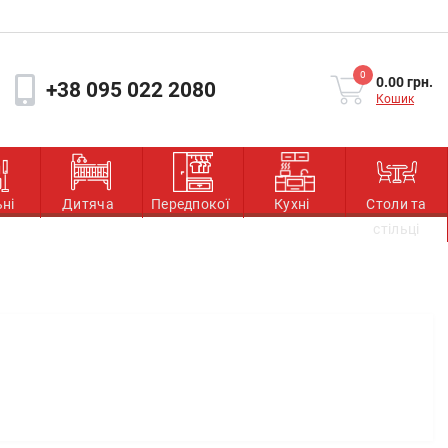
0
0.00 грн.
+38 095 022 2080
Кошик
ьні
Дитяча
Передпокої
Кухні
Столи та
стільці