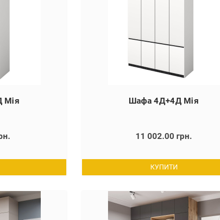
 Мія
Шафа 4Д+4Д Мія
рн.
11 002.00 грн.
КУПИТИ