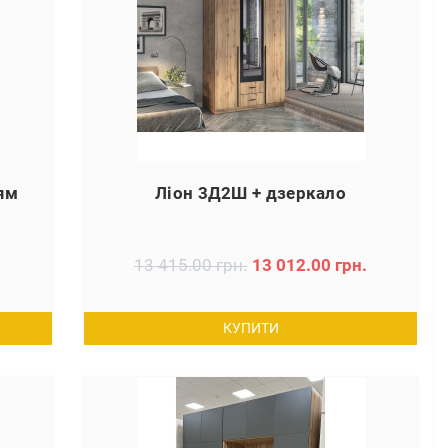
ням
Ліон 3Д2Ш + дзеркало
13 415.00 грн.
13 012.00 грн.
КУПИТИ