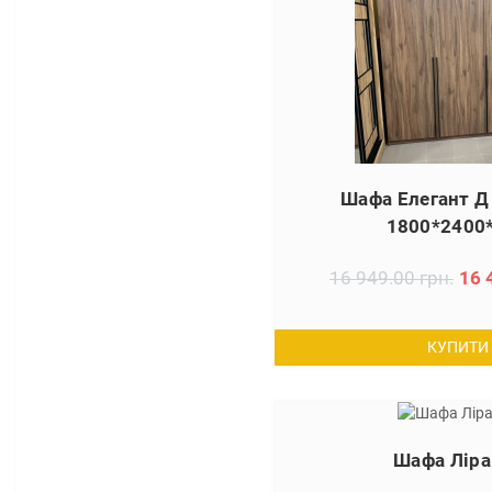
Шафа Елегант Д
1800*2400
16 949.00 грн.
16 
КУПИТИ
Шафа Ліра