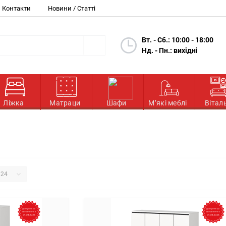
Контакти
Новини / Статті
Вт. - Сб.: 10:00 - 18:00
Нд. - Пн.: вихідні
Ліжка
Матраци
Шафи
М’які меблі
Вітал