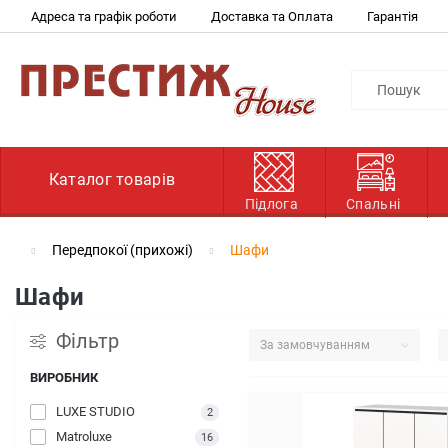
Адреса та графік роботи
Доставка та Оплата
Гарантія
Каталог товарів
Підлога
Спальні
Передпокої (прихожі)
Шафи
Шафи
Фільтр
ВИРОБНИК
LUXE STUDIO
2
Matroluxe
16