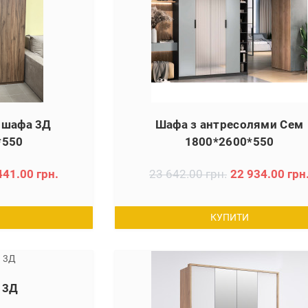
 шафа 3Д
Шафа з антресолями Сем
*550
1800*2600*550
441.00 грн.
23 642.00 грн.
22 934.00 грн
КУПИТИ
 3Д