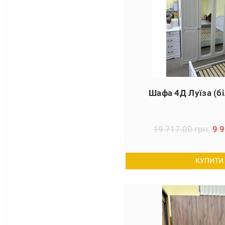
Шафа 4Д Луїза (бі
19 717.00 грн.
9 9
КУПИТИ