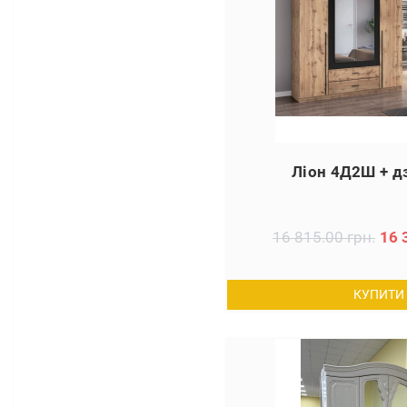
Ліон 4Д2Ш + д
16 815.00 грн.
16 
КУПИТИ