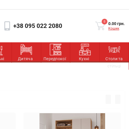
0
0.00 грн.
+38 095 022 2080
Кошик
ьні
Дитяча
Передпокої
Кухні
Столи та
стільці