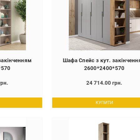
 закінченням
Шафа Спейс з кут. закінчен
*570
2600*2400*570
грн.
24 714.00 грн.
КУПИТИ