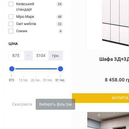
Київський
24
стандарт
Міро Марк
48
Світ меблів
22
Сокме
4
ЦІНА
-
грн.
Шафа 3Д+3Д
8 458.00 г
875
13 тис.
26 тис.
39 тис.
51 тис.
КУПИТИ
Скасувати
Виберіть фільтри