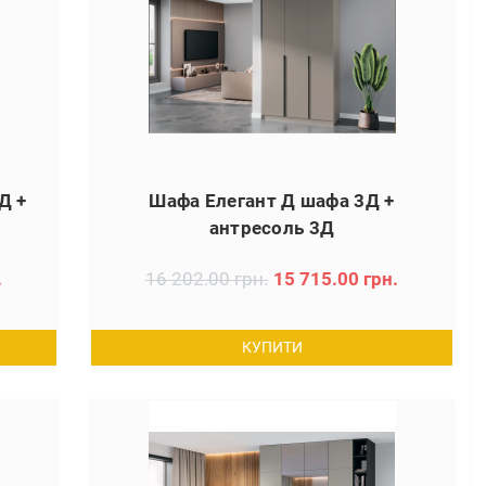
Д +
Шафа Елегант Д шафа 3Д +
антресоль 3Д
.
16 202.00 грн.
15 715.00 грн.
КУПИТИ