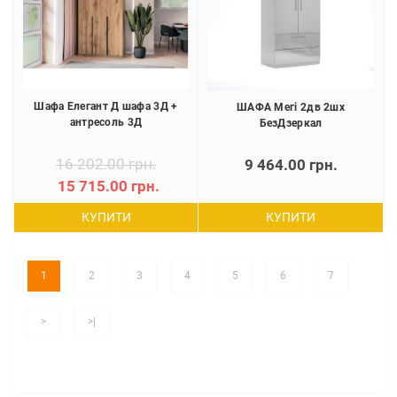
Шафа Елегант Д шафа 3Д +
ШАФА Мегі 2дв 2шх
антресоль 3Д
БезДзеркал
16 202.00 грн.
9 464.00 грн.
15 715.00 грн.
КУПИТИ
КУПИТИ
1
2
3
4
5
6
7
>
>|