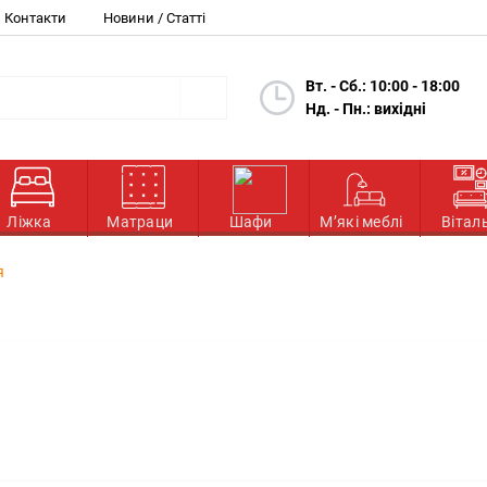
Контакти
Новини / Статті
Вт. - Сб.: 10:00 - 18:00
Нд. - Пн.: вихідні
Ліжка
Матраци
Шафи
М’які меблі
Вітал
я