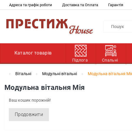
Адреса та графік роботи
Доставка та Оплата
Гарантія
Каталог товарів
Підлога
Спальні
Вітальні
Модульні вітальні
Модульна вітальня Мі
Модульна вітальня Мія
Ваш кошик порожній!
Продовжити