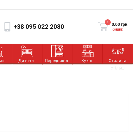
0
0.00 грн.
+38 095 022 2080
Кошик
ьні
Дитяча
Передпокої
Кухні
Столи та
стільці