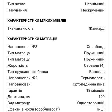
Тип чохла
Незнімний
Пакування
Нескручений
ХАРАКТЕРИСТИКИ М'ЯКИХ МЕБЛІВ
Тканина чохла
Жаккард
ХАРАКТЕРИСТИКИ МАТРАЦІВ
Наповнювач №3
Спанбонд
Тип матраца
Пружинний
Тип матрацу
Пружинний
Жорсткість
Середня (4)
Тип пружинного блока
Боннель
Наповнювач №2
Термоповсть
Наповнювач
Ортопедична піна
Гарантія
18 місяців
Довжина, см
190
Вид матрацу
Односторонній
Ефекти в чохлі (особливості)
Інші