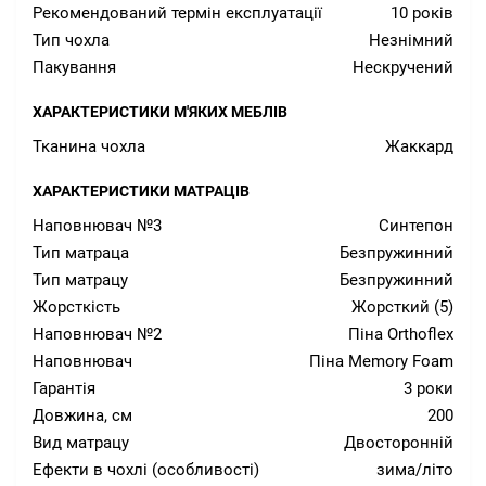
Рекомендований термін експлуатації
10 років
Тип чохла
Незнімний
Пакування
Нескручений
ХАРАКТЕРИСТИКИ М'ЯКИХ МЕБЛІВ
Тканина чохла
Жаккард
ХАРАКТЕРИСТИКИ МАТРАЦІВ
Наповнювач №3
Синтепон
Тип матраца
Безпружинний
Тип матрацу
Безпружинний
Жорсткість
Жорсткий (5)
Наповнювач №2
Піна Orthoflex
Наповнювач
Піна Memory Foam
Гарантія
3 роки
Довжина, см
200
Вид матрацу
Двосторонній
Ефекти в чохлі (особливості)
зима/літо