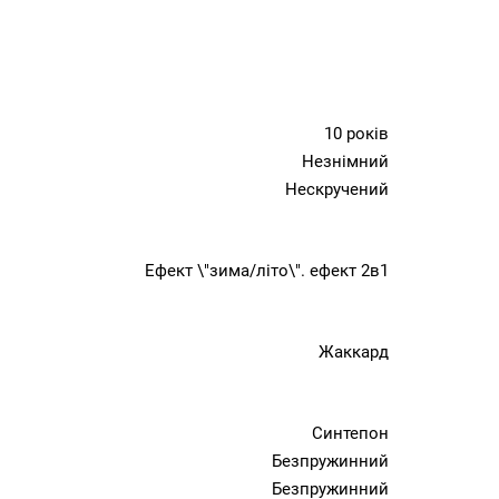
10 років
Незнімний
Нескручений
Ефект \"зима/літо\". ефект 2в1
Жаккард
Синтепон
Безпружинний
Безпружинний