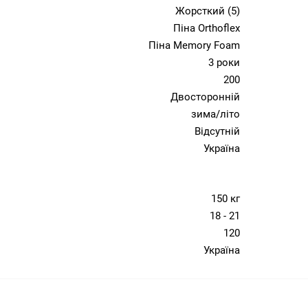
Жорсткий (5)
Піна Orthoflex
Піна Memory Foam
3 роки
200
Двосторонній
зима/літо
Відсутній
Україна
150 кг
18 - 21
120
Україна