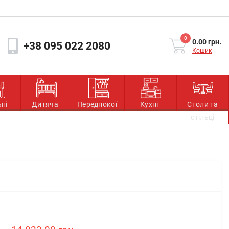
0
0.00 грн.
+38 095 022 2080
Кошик
ьні
Дитяча
Передпокої
Кухні
Столи та
стільці