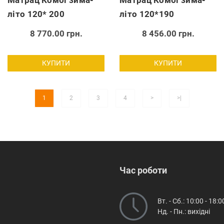
Матрац Комбі зима-
Матрац Комбі зима-
літо 120* 200
літо 120*190
8 770.00 грн.
8 456.00 грн.
КУПИТИ
КУПИТИ
1
2
3
4
>
>|
Час роботи
Вт. - Сб.: 10:00 - 18:0
Нд. - Пн.: вихідні