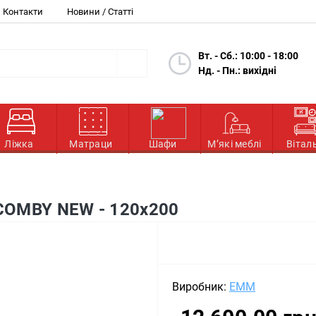
Контакти
Новини / Статті
Вт. - Сб.: 10:00 - 18:00
Нд. - Пн.: вихідні
Ліжка
Матраци
Шафи
М’які меблі
Вітал
 COMBY NEW - 120х200
Виробник:
EMM