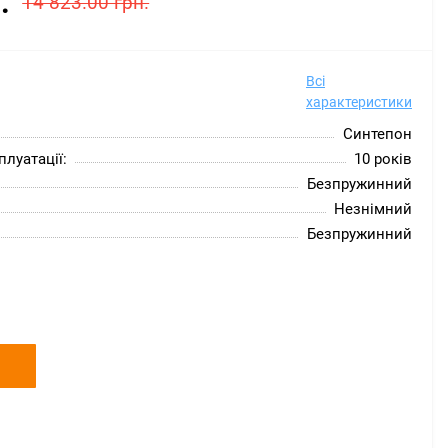
.
14 823.00 грн.
Всі
характеристики
Синтепон
луатації:
10 років
Безпружинний
Незнімний
Безпружинний