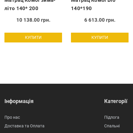
Матрац Комбі зима-
Матрац Комбі Біо
літо 140* 200
140*190
10 138.00 грн.
6 613.00 грн.
КУПИТИ
КУПИТИ
Інформація
Категорії
Про нас
Підлога
Доставка та Оплата
Спальні