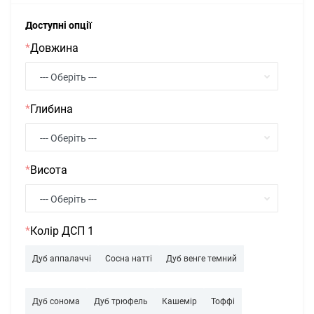
Доступні опції
*
Довжина
*
Глибина
*
Висота
*
Колір ДСП 1
Дуб аппалаччі
Сосна натті
Дуб венге темний
Дуб сонома
Дуб трюфель
Кашемір
Тоффі