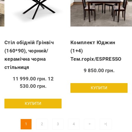
Стіл обідній Грінвіч
Комплект Юджин
(160*90), чорний/
(1+4)
керамічна чорна
Тем.горіх/ESPRESSO
стільниця
9 850.00 грн.
11 999.00 грн.
12
530.00 грн.
КУПИТИ
КУПИТИ
1
2
3
4
>
>|