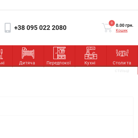
0
0.00 грн.
+38 095 022 2080
Кошик
ьні
Дитяча
Передпокої
Кухні
Столи та
стільці