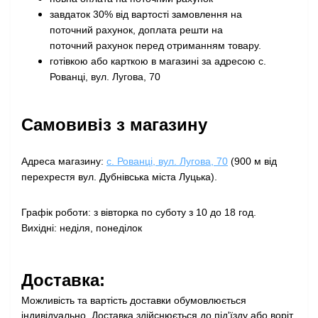
завдаток 30% від вартості замовлення на
поточний рахунок, доплата решти на
поточний рахунок перед отриманням товару
.
готівкою або карткою в магазині за адресою с.
Рованці, вул. Лугова, 70
Самовивіз з магазину
Адреса магазину:
с. Рованці, вул. Лугова, 70
(900 м від
перехрестя вул. Дубнівська міста Луцька).
Графік роботи: з вівторка по суботу з 10 до 18 год.
Вихідні: неділя, понеділок
Доставка:
Можливість та вартість доставки обумовлюється
індивідуально. Доставка здійснюється до під'їзду або воріт