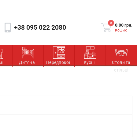
0
0.00 грн.
+38 095 022 2080
Кошик
ьні
Дитяча
Передпокої
Кухні
Столи та
стільці