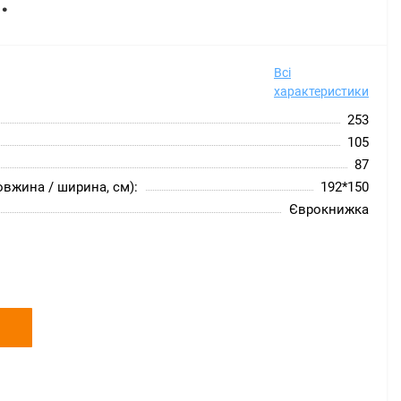
.
Всі
характеристики
253
105
87
овжина / ширина, см):
192*150
Єврокнижка