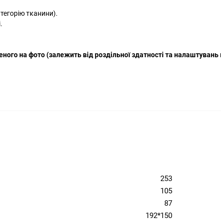
атегорію тканини).
.
еного на фото (залежить від роздільної здатності та налаштувань 
253
105
87
192*150