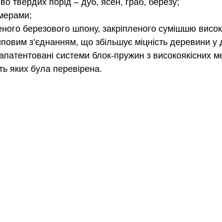
о твердих порід – дуб, ясен, граб, березу;
мерами;
ного березового шпону, закріпленого сумішшю висок
повим з’єднанням, що збільшує міцність деревини у д
апатентовані системи блок-пружин з високоякісних мет
сть яких була перевірена.