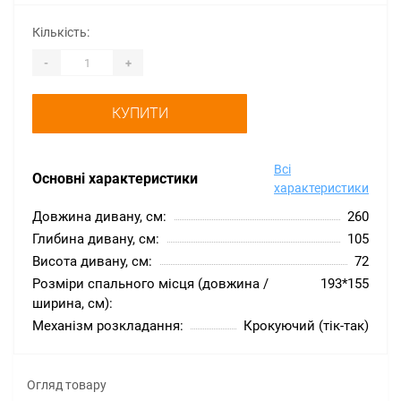
Кількість:
-
+
КУПИТИ
Всі
Основні характеристики
характеристики
Довжина дивану, см:
260
Глибина дивану, см:
105
Висота дивану, см:
72
Розміри спального місця (довжина /
193*155
ширина, см):
Механізм розкладання:
Крокуючий (тік-так)
Огляд товару