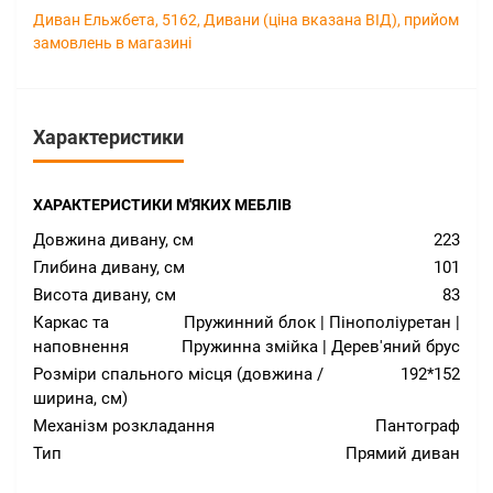
Диван Ельжбета
,
5162
,
Дивани (ціна вказана ВІД)
,
прийом
замовлень в магазині
Характеристики
ХАРАКТЕРИСТИКИ М'ЯКИХ МЕБЛІВ
Довжина дивану, см
223
Глибина дивану, см
101
Висота дивану, см
83
Каркас та
Пружинний блок | Пінополіуретан |
наповнення
Пружинна змійка | Дерев'яний брус
Розміри спального місця (довжина /
192*152
ширина, см)
Механізм розкладання
Пантограф
Тип
Прямий диван