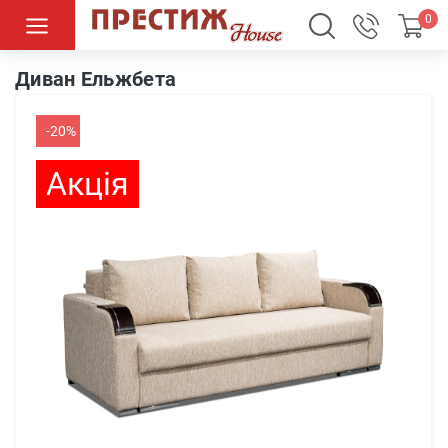
0
Диван Ельжбета
Диван Ельжбета
-20%
Акція