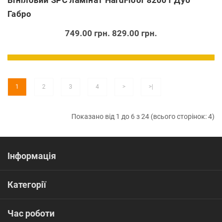
Вініловий SPC ламінат HardFloor 82001 Дуб
Габро
749.00 грн.
829.00 грн.
1
2
3
4
>
>|
Показано від 1 до 6 з 24 (всього сторінок: 4)
Інформація
Категорії
Час роботи