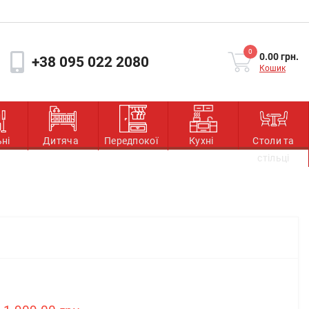
0
0.00 грн.
+38 095 022 2080
Кошик
ьні
Дитяча
Передпокої
Кухні
Столи та
стільці