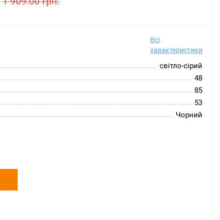
1 909.00 грн.
Всі
характеристики
світло-сірий
48
85
53
Чорний