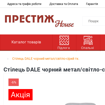
Адреса та графік роботи
Доставка та Оплата
Гарантія
Каталог товарів
Підлога
Спальні
Cтілець DALE чорний метал/світло-сірий тк.
Cтілець DALE чорний метал/світло-с
-6%
Акція