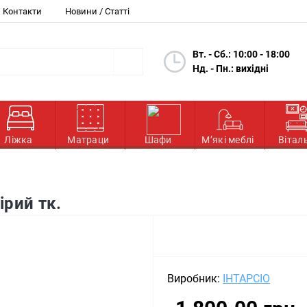
Контакти
Новини / Статті
Вт. - Сб.: 10:00 - 18:00
Нд. - Пн.: вихідні
Ліжка
Матраци
Шафи
М’які меблі
Вітал
ірий тк.
Виробник:
ІНТАРСІО