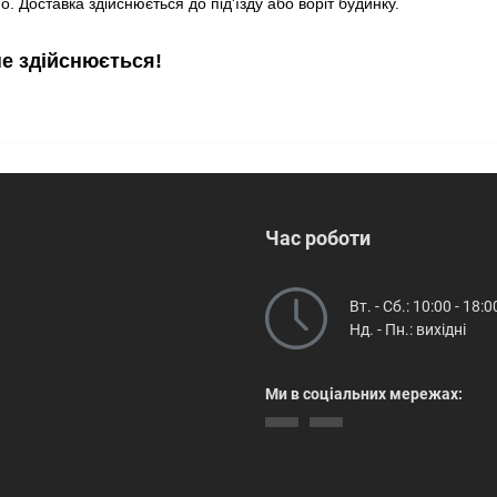
. Доставка здійснюється до під'їзду або воріт будинку.
не здійснюється!
Час роботи
Вт. - Сб.: 10:00 - 18:0
Нд. - Пн.: вихідні
Ми в соціальних мережах: