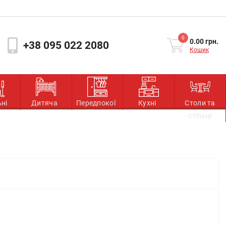
0
0.00 грн.
+38 095 022 2080
Кошик
ьні
Дитяча
Передпокої
Кухні
Столи та
стільці