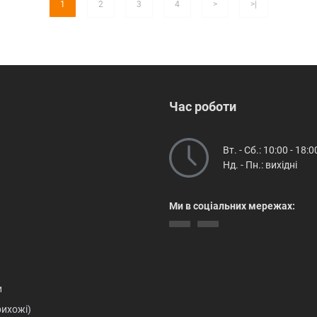
1
2
3
4
>
>|
Час роботи
Вт. - Сб.: 10:00 - 18:0
Нд. - Пн.: вихідні
Ми в соціальних мережах:
и
рихожі)