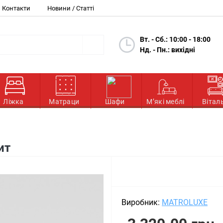
Контакти
Новини / Статті
Вт. - Сб.: 10:00 - 18:00
Нд. - Пн.: вихідні
Ліжка
Матраци
Шафи
М’які меблі
Вітал
ит
Виробник:
MATROLUXE