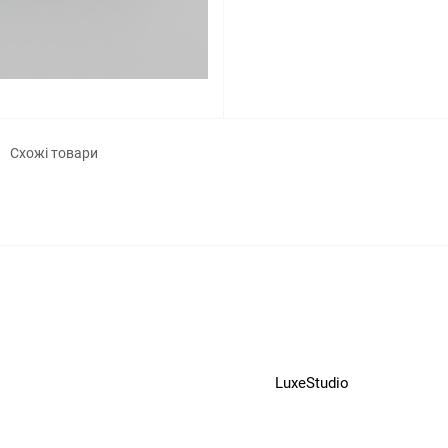
Схожі товари
LuxeStudio