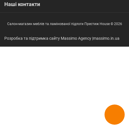
Наші контакти
Салон-магазин меблів та ламінованої підлоги Престиж House © 2026
Розробка та підтримка сайту Massimo Agency |
massimo.in.ua