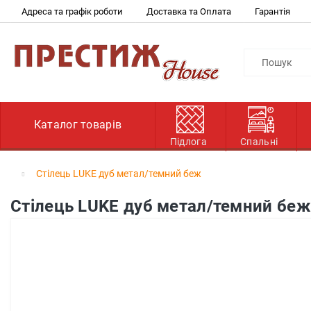
Адреса та графік роботи
Доставка та Оплата
Гарантія
Каталог товарів
Підлога
Спальні
Cтілець LUKE дуб метал/темний беж
Cтілець LUKE дуб метал/темний беж