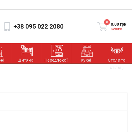
0
0.00 грн.
+38 095 022 2080
Кошик
ьні
Дитяча
Передпокої
Кухні
Столи та
стільці