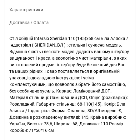
Характеристики
Доставка / Оплата
Стіл обідній Intarsio Sheridan 110(145)x68 см Біла Аляска /
Індастріал ( SHERIDAN_B/I ) : стильна і сучасна модель.
Відмінна якість і легкість моделі додасть вашому інтер'єру
вишуканості і краси, а екологічно чисті матеріали , з яких
виготовлений предмет інтер'єру, буде безпечний для Вас
та Ваших рідних .Товар поставляється в оригінальній
упаковці з докладною інструкцією і усіма
комплектуючими, що дозволяє зібрати його самостійно,
без особливих зусиль. Каркас: Ламінований ДСП,
Матеріал стільниці: Ламінований ДСП, Опція (розкладка):
Розкладний, Габарити стільниці: 68-110(145), Колір: Біла
Аляска / Індастріал, Форма: Овальна, 3D/AR модель: Є,
Довжина в розкладеному вигляді: 145, Країна виробник:
Україна, Висота: 78,6, Ширина: 68, Довжина: 110 Розмір
коробки: 71*56*16 см