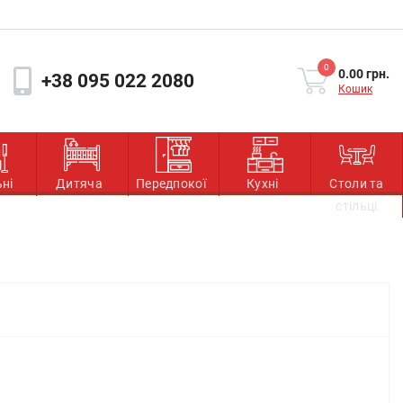
0
0.00 грн.
+38 095 022 2080
Кошик
ьні
Дитяча
Передпокої
Кухні
Столи та
стільці