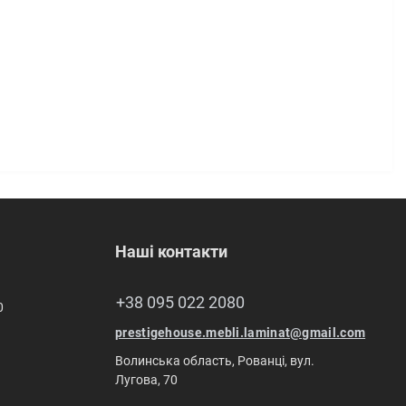
Наші контакти
+38 095 022 2080
0
prestigehouse.mebli.laminat@gmail.com
Волинська область, Рованці, вул.
Лугова, 70