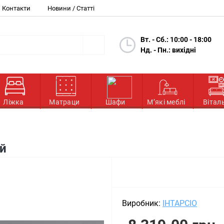
Контакти
Новини / Статті
Вт. - Сб.: 10:00 - 18:00
Нд. - Пн.: вихідні
Ліжка
Матраци
Шафи
М’які меблі
Вітал
ий
Виробник:
ІНТАРСІО