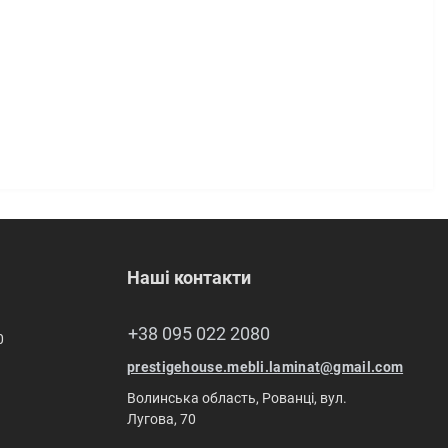
Наші контакти
+38 095 022 2080
0
prestigehouse.mebli.laminat@gmail.com
Волинська область, Рованці, вул.
Лугова, 70