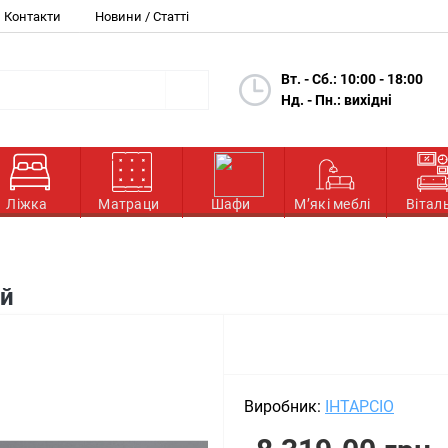
Контакти
Новини / Статті
Вт. - Сб.: 10:00 - 18:00
Нд. - Пн.: вихідні
Ліжка
Матраци
Шафи
М’які меблі
Вітал
ий
Виробник:
ІНТАРСІО