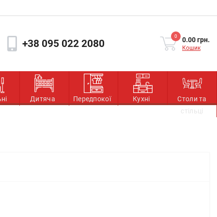
0
0.00 грн.
+38 095 022 2080
Кошик
ьні
Дитяча
Передпокої
Кухні
Столи та
стільці