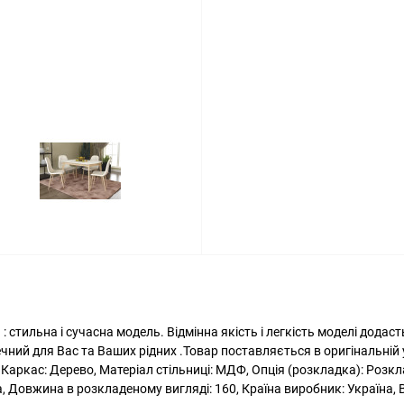
H ) : стильна і сучасна модель. Відмінна якість і легкість моделі дода
печний для Вас та Ваших рідних .Товар поставляється в оригінальні
Каркас: Дерево, Матеріал стільниці: МДФ, Опція (розкладка): Розклад
на, Довжина в розкладеному вигляді: 160, Країна виробник: Україна, 