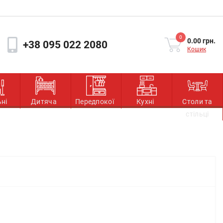
0
0.00 грн.
+38 095 022 2080
Кошик
ьні
Дитяча
Передпокої
Кухні
Столи та
стільці