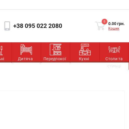
0
0.00 грн.
+38 095 022 2080
Кошик
ьні
Дитяча
Передпокої
Кухні
Столи та
стільці