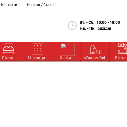
Контакти
Новини / Статті
Вт. - Сб.: 10:00 - 18:00
Нд. - Пн.: вихідні
Ліжка
Матраци
Шафи
М’які меблі
Вітал