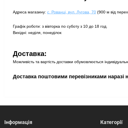
Адреса магазину:
с. Рованці, вул. Лугова, 70
(900 м від перех
Графік роботи: з вівторка по суботу з 10 до 18 год.
Вихідні: неділя, понеділок
Доставка:
Можливість та вартість доставки обумовлюється індивідуально
Доставка поштовими перевізниками наразі 
Інформація
Категорії